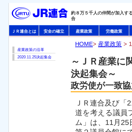
約８万５千人の仲間が加入す
合
ＪＲ連合とは
安全の確立
産業政策
労働政策
HOME
>
産業政策
> 
産業政策の沿革
2020.11.25決起集会
～ＪＲ産業に
決起集会～
政労使が一致協
ＪＲ連合及び「2
道を考える議員
ム」は、11月2