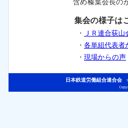
含め榛葉会長の
集会の様子は
・
ＪＲ連合荻山
・
各単組代表者
・
現場からの声
日本鉄道労働組合連合会
〒
Cop