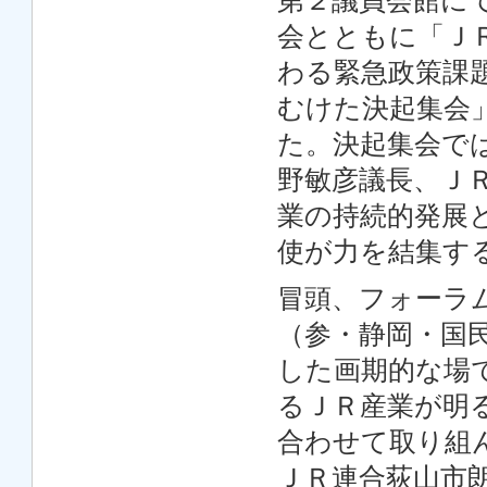
第２議員会館にて
会とともに「Ｊ
わる緊急政策課
むけた決起集会
た。決起集会で
野敏彦議長、Ｊ
業の持続的発展
使が力を結集す
冒頭、フォーラ
（参・静岡・国
した画期的な場
るＪＲ産業が明
合わせて取り組
ＪＲ連合荻山市