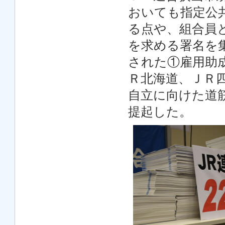
おいても指定公
る点や、組合員
を求める署名を
された①雇用助
Ｒ北海道、ＪＲ
自立に向けた道
提起した。