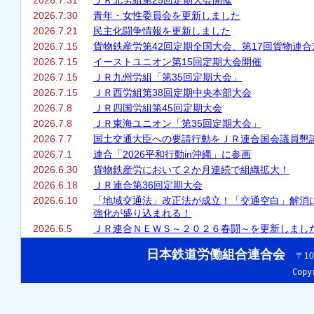
2026.7.31
ＪＲ北労組第25回定期大会開催
2026.7.30
青年・女性委員会を更新しました
2026.7.21
民主化闘争情報を更新しました
2026.7.15
貨物鉄産労第42回定期全国大会、第17回貨物連
2026.7.15
イーストユニオン第15回定期大会開催
2026.7.15
ＪＲ九州労組「第35回定期大会」
2026.7.15
ＪＲ西労組第38回定期中央本部大会
2026.7.8
ＪＲ四国労組第45回定期大会
2026.7.8
ＪＲ東海ユニオン「第35回定期大会」
2026.7.7
国土交通大臣への要請行動をＪＲ連合国会議員懇
2026.7.1
連合「2026平和行動in沖縄」に参画
2026.6.30
貨物鉄産労において２か月連続で組織拡大！
2026.6.18
ＪＲ連合第36回定期大会
2026.6.10
「地域交通法」改正法が成立！「交通空白」解消
強化が盛り込まれる！
2026.6.5
ＪＲ連合ＮＥＷＳ～２０２６春闘～を更新しまし
日本鉄道労働組合連合会
〒10
Cop