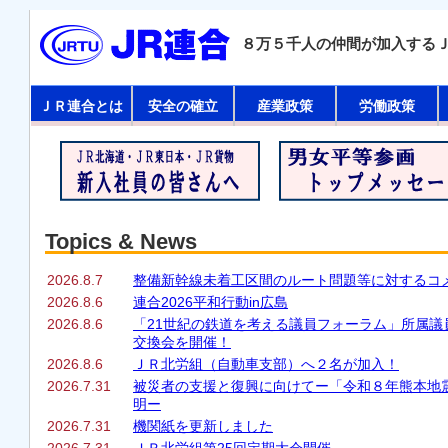
８万５千人の仲間が加入する
ＪＲ連合とは
安全の確立
産業政策
労働政策
Topics & News
2026.8.7
整備新幹線未着工区間のルート問題等に対するコ
2026.8.6
連合2026平和行動in広島
2026.8.6
「21世紀の鉄道を考える議員フォーラム」所属議
交換会を開催！
2026.8.6
ＪＲ北労組（自動車支部）へ２名が加入！
2026.7.31
被災者の支援と復興に向けてー「令和８年熊本地
明ー
2026.7.31
機関紙を更新しました